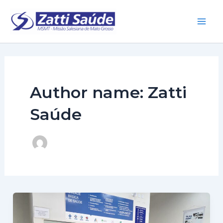
Ir
para
Main
o
conteúdo
Men
Author name: Zatti
Saúde