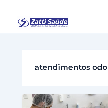
Ir
para
o
conteúdo
atendimentos odo