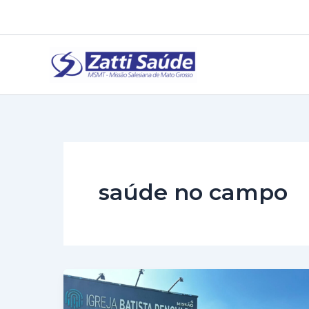
Ir
para
o
conteúdo
saúde no campo