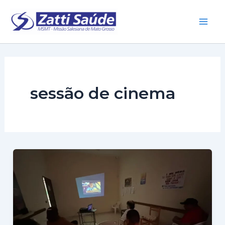
Ir
para
Main
o
conteúdo
Men
sessão de cinema