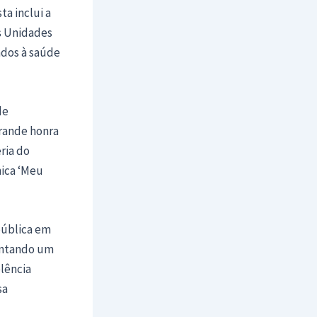
ta inclui a
as Unidades
ados à saúde
de
grande honra
eria do
nica ‘Meu
pública em
entando um
lência
sa