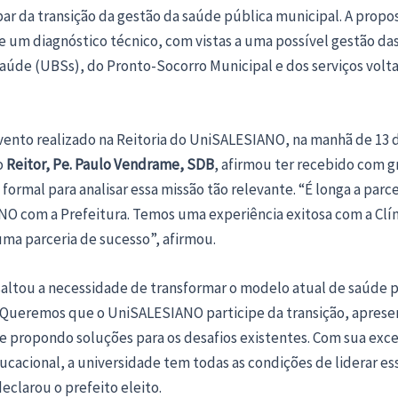
par da transição da gestão da saúde pública municipal. A propos
e um diagnóstico técnico, com vistas a uma possível gestão d
Saúde (UBSs), do Pronto-Socorro Municipal e dos serviços volt
vento realizado na Reitoria do UniSALESIANO, na manhã de 13 
o
Reitor, Pe. Paulo Vendrame, SDB
, afirmou ter recebido com 
o formal para analisar essa missão tão relevante. “É longa a parc
O com a Prefeitura. Temos uma experiência exitosa com a Clí
uma parceria de sucesso”, afirmou.
saltou a necessidade de transformar o modelo atual de saúde 
“Queremos que o UniSALESIANO participe da transição, apres
e propondo soluções para os desafios existentes. Com sua exce
ucacional, a universidade tem todas as condições de liderar es
clarou o prefeito eleito.