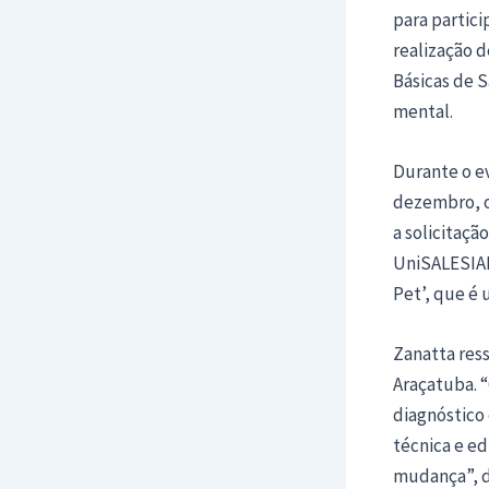
para partici
realização d
Básicas de 
mental.
Durante o e
dezembro, 
a solicitaçã
UniSALESIAN
Pet’, que é 
Zanatta res
Araçatuba. 
diagnóstico 
técnica e ed
mudança”, de