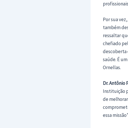
profissionai
Por sua vez,
também dest
ressaltar qu
chefiado pel
descoberta 
saúde. É um
Ornellas.
Dr. Antônio
Instituição 
de melhorar 
comprometid
essa missão”