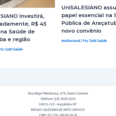
UniSALESIANO ass
papel essencial na
SIANO investirá,
Pública de Araçatu
adamente, R$ 45
novo convênio
 na Saúde de
ba e região
Institucional
/ Por
Zatti Saúde
Por
Zatti Saúde
Rua Major Mendonça, 870, Bairro Sumare
Telefone: (18) 3620-0101
16015-110 - Araçatuba-SP
MISSAO SALESIANA DE MATO GROSSO
CNPJ: 03.226.149/0024-78