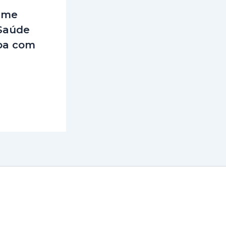
ume
 Saúde
ba com