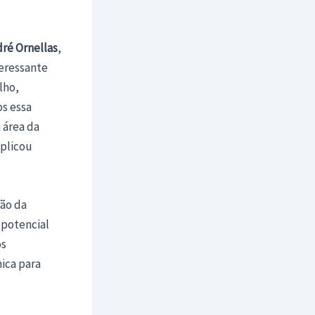
dré Ornellas
,
eressante
lho,
os essa
 área da
xplicou
dão da
 potencial
os
ica para