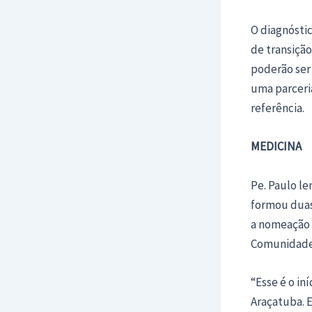
O diagnósti
de transiçã
poderão ser
uma parceria
referência.
MEDICINA
Pe. Paulo l
formou duas
a nomeação 
Comunidade,
“Esse é o i
Araçatuba. E