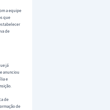
com a equipe
os que
estabelecer
rva de
que já
le anunciou
lia e
nsição.
ca de
 formação de