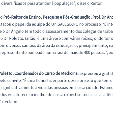
s diversificados para atender à população”, disse o Reitor.
 o
Pró-Reitor de Ensino, Pesquisa e Pós-Graduação, Prof. Dr. An
acou o papel da equipe do UniSALESIANO no processo. “É int
e o Dr. Ângelo tem todo o assessoramento dos colegas de traba
o Dr. Poletto. Então, é uma árvore com várias raízes, onde tem
em diversos campos da área da educação e, principalmente, na
 representante nomeado numa raiz de mais de 400 pessoas”, e
 Poletto, Coordenador do Curso de Medicina
, expressou a grati
pelo convite. “É uma honra fazer parte desse projeto que tem o
significativamente a vida das pessoas em nossa cidade. Estam
os em oferecer o melhor de nossa expertise técnica e acadêm
, declarou.