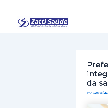
Ir
para
o
conteúdo
Pref
integ
da s
Por
Zatti Saúde