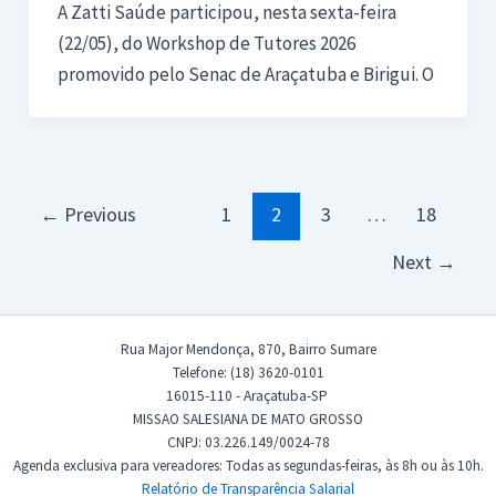
A Zatti Saúde participou, nesta sexta-feira
(22/05), do Workshop de Tutores 2026
promovido pelo Senac de Araçatuba e Birigui. O
Paginação
←
Previous
1
2
3
…
18
de
Next
→
post
Rua Major Mendonça, 870, Bairro Sumare
Telefone: (18) 3620-0101
16015-110 - Araçatuba-SP
MISSAO SALESIANA DE MATO GROSSO
CNPJ: 03.226.149/0024-78
Agenda exclusiva para vereadores: Todas as segundas-feiras, às 8h ou às 10h.
Relatório de Transparência Salarial