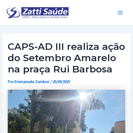
Ir
para
Main
o
conteúdo
Men
CAPS-AD III realiza ação
do Setembro Amarelo
na praça Rui Barbosa
Por
Emmanuela Zambon
/
25/09/2025