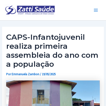
Ir
para
Main
o
conteúdo
Men
CAPS-Infantojuvenil
realiza primeira
assembleia do ano com
a população
Por
Emmanuela Zambon
/
19/05/2025