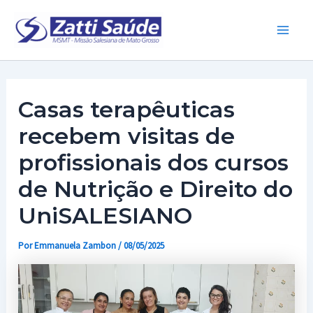
Ir
para
Main
o
conteúdo
Men
Casas terapêuticas
recebem visitas de
profissionais dos cursos
de Nutrição e Direito do
UniSALESIANO
Por
Emmanuela Zambon
/
08/05/2025