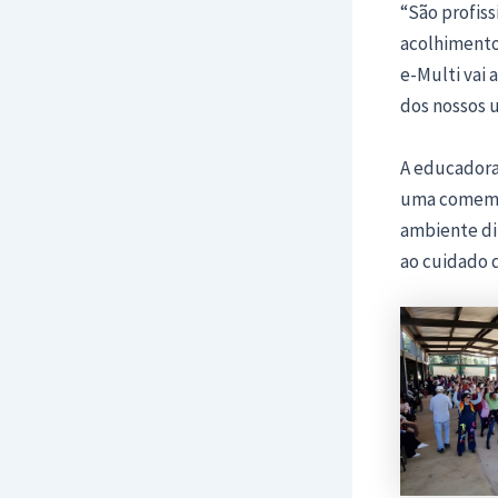
“São profiss
acolhimento
e-Multi vai 
dos nossos u
A educadora 
uma comemor
ambiente di
ao cuidado 