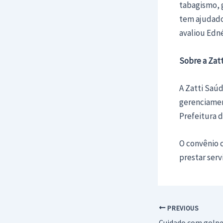
tabagismo, 
tem ajudado
avaliou Edné
Sobre a Zat
A Zatti Saúd
gerenciamen
Prefeitura 
O convênio c
prestar serv
Post
PREVIOUS
navigation