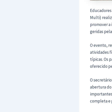
Educadores f
Multi) reali
promover a 
geridas pela
O evento, re
atividades f
típicas. Os
oferecido pe
O secretário
abertura do
importantes
completa e 