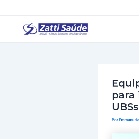
Ir
para
o
conteúdo
Equi
para 
UBSs
Por
Emmanuel