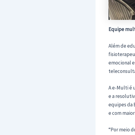
Equipe mult
Além de educ
fisioterapeu
emocional e 
teleconsulta
A e-Multi é 
e a resolut
equipes da 
e com maior
“Por meio do