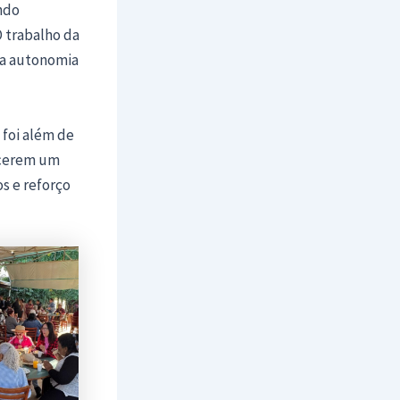
ndo
 trabalho da
a a autonomia
 foi além de
ecerem um
s e reforço