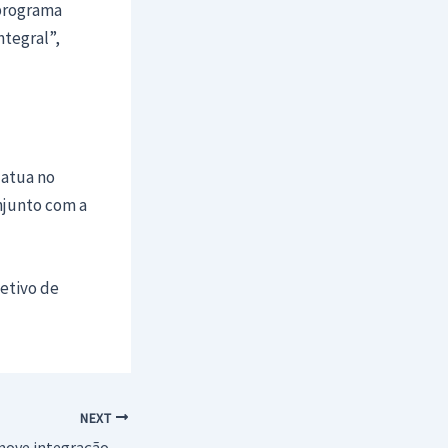
 programa
tegral”,
 atua no
njunto com a
etivo de
NEXT
Arraiá do CAPS promove integração e celebração em Araçatuba