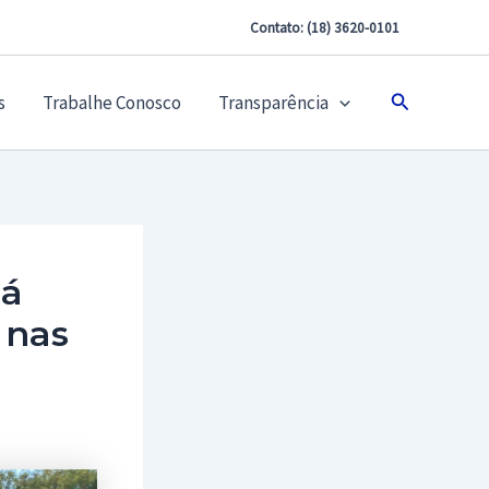
Contato: (18) 3620-0101
Pesquisar
s
Trabalhe Conosco
Transparência
iá
 nas