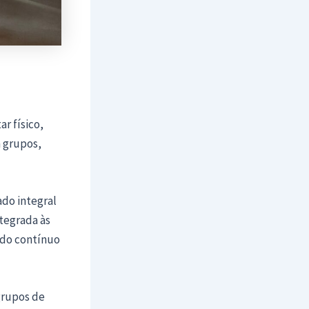
r físico,
m grupos,
ado integral
tegrada às
ado contínuo
grupos de