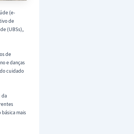
úde (e-
tivo de
úde (UBSs),
.
os de
ino e danças
 do cuidado
u da
rentes
 básica mais