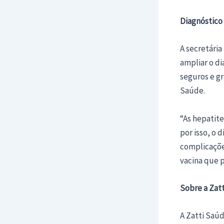
Diagnóstico
A secretária
ampliar o di
seguros e gr
Saúde.
“As hepatit
por isso, o 
complicaçõe
vacina que 
Sobre a Zat
A Zatti Saúd