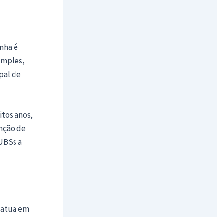
anha é
imples,
pal de
tos anos,
enção de
UBSs a
e atua em