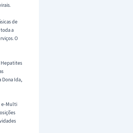
rais.
sicas de
 toda a
rviços. O
a Hepatites
as
 Dona Ida,
 e-Multi
posições
ividades