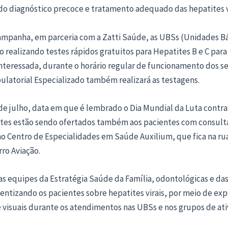
do diagnóstico precoce e tratamento adequado das hepatites vi
ampanha, em parceria com a Zatti Saúde, as UBSs (Unidades Bá
 realizando testes rápidos gratuitos para Hepatites B e C para
teressada, durante o horário regular de funcionamento dos se
ulatorial Especializado também realizará as testagens.
 de julho, data em que é lembrado o Dia Mundial da Luta contr
testes estão sendo ofertados também aos pacientes com consult
o Centro de Especialidades em Saúde Auxilium, que fica na rua
rro Aviação.
as equipes da Estratégia Saúde da Família, odontológicas e das
entizando os pacientes sobre hepatites virais, por meio de ex
 visuais durante os atendimentos nas UBSs e nos grupos de at
.