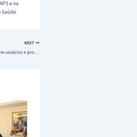
APS e na
a Saúde.
NEXT
Arraiá dos CAPS reúne usuários e promove integração em Araçatuba