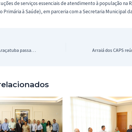
cuções de serviços essenciais de atendimento à população na R
o Primária à Saúde), em parceria com a Secretaria Municipal d
Mais três UBSs de Araçatuba passam a funcionar até as 22h a partir desta quarta-feira
relacionados