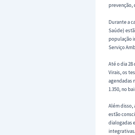
prevenção, 
Durante a c
Saúde) estão
população in
Serviço Amb
Até o dia 28
Virais, os 
agendadas n
1.350, no bai
Além disso, 
estão consci
dialogadas e
integrativas