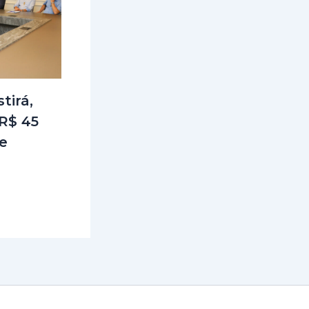
tirá,
R$ 45
e