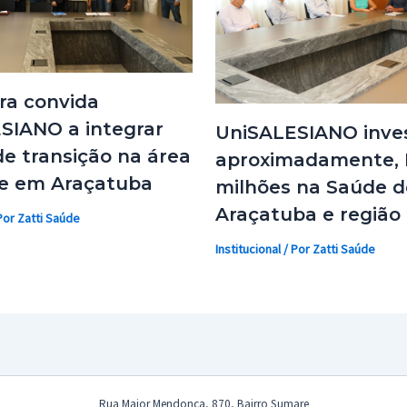
ra convida
SIANO a integrar
UniSALESIANO inves
e transição na área
aproximadamente, 
e em Araçatuba
milhões na Saúde d
Araçatuba e região
Por
Zatti Saúde
Institucional
/ Por
Zatti Saúde
Rua Major Mendonça, 870, Bairro Sumare