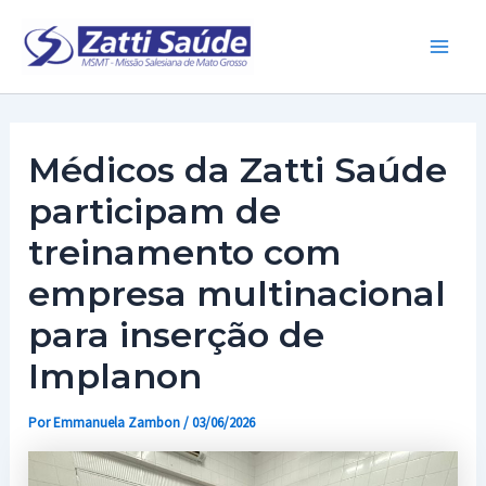
Ir
para
Main
o
conteúdo
Men
Médicos da Zatti Saúde
participam de
treinamento com
empresa multinacional
para inserção de
Implanon
Por
Emmanuela Zambon
/
03/06/2026