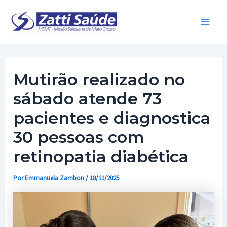
Ir
para
Main
o
conteúdo
Men
Mutirão realizado no
sábado atende 73
pacientes e diagnostica
30 pessoas com
retinopatia diabética
Por
Emmanuela Zambon
/
18/11/2025