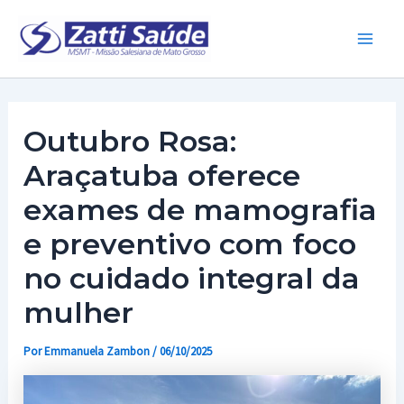
Ir
para
Main
o
conteúdo
Men
Outubro Rosa:
Araçatuba oferece
exames de mamografia
e preventivo com foco
no cuidado integral da
mulher
Por
Emmanuela Zambon
/
06/10/2025