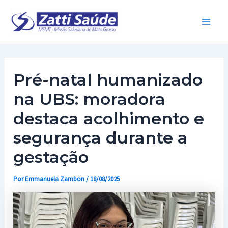
Ir
para
Main
o
conteúdo
Men
Pré-natal humanizado
na UBS: moradora
destaca acolhimento e
segurança durante a
gestação
Por
Emmanuela Zambon
/
18/08/2025