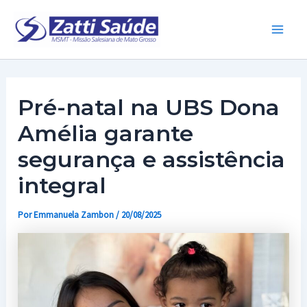
Ir
para
Main
o
conteúdo
Men
Pré-natal na UBS Dona
Amélia garante
segurança e assistência
integral
Por
Emmanuela Zambon
/
20/08/2025