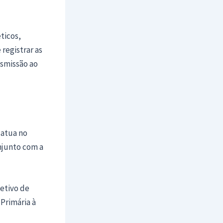
ticos,
registrar as
nsmissão ao
 atua no
njunto com a
etivo de
Primária à