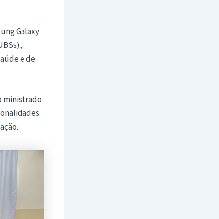
msung Galaxy
UBSs),
saúde e de
o ministrado
ionalidades
ação.