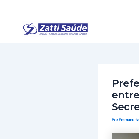
Ir
para
o
conteúdo
Pref
entre
Secre
Por
Emmanuel