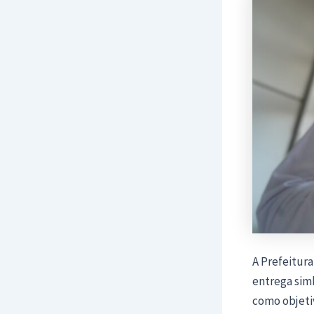
A Prefeitura
entrega simb
como objetiv