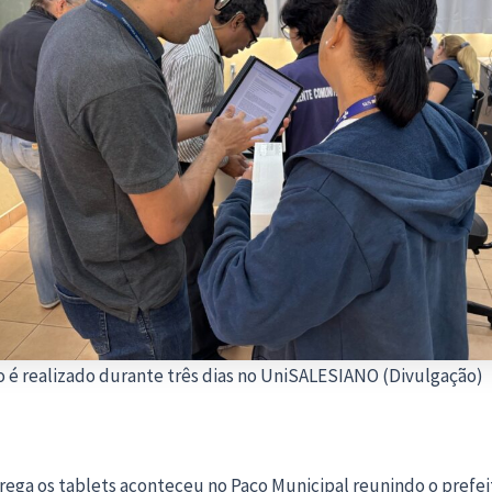
 é realizado durante três dias no UniSALESIANO (Divulgação)
rega os tablets aconteceu no Paço Municipal reunindo o prefei