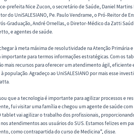
ice-prefeita Nice Zucon, o secretário de Saúde, Daniel Martins 
eitor do UniSALESIANO, Pe. Paulo Vendrame, o Pró-Reitor de En
ós-Graduação, André Ornellas, o Diretor-Médico da Zatti Saúde
tto, e agentes de saúde.
hegar à meta máxima de resolutividade na Atenção Primária e 
 importante para termos informações estratégicas. Com os tabl
o mais recursos para oferecer um atendimento ágil, eficiente 
à população. Agradeço ao UniSALESIANO por mais esse invest
atta.
isou que a tecnologia é importante para agilizar processos e re
te, fui visitar uma família e chegou um agente de saúde com a
 tablet vai agilizar o trabalho dos profissionais, proporcionan
o nos atendimentos aos usuários do SUS. Estamos felizes em par
to, como contrapartida do curso de Medicina”, disse.