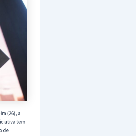
ra (26), a
iciativa tem
o de