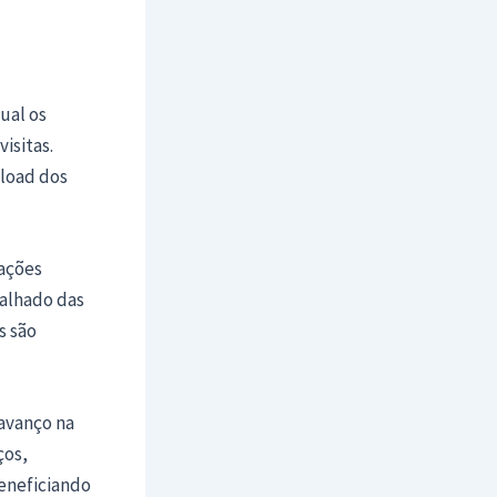
ual os
isitas.
nload dos
ações
talhado das
s são
avanço na
ços,
beneficiando