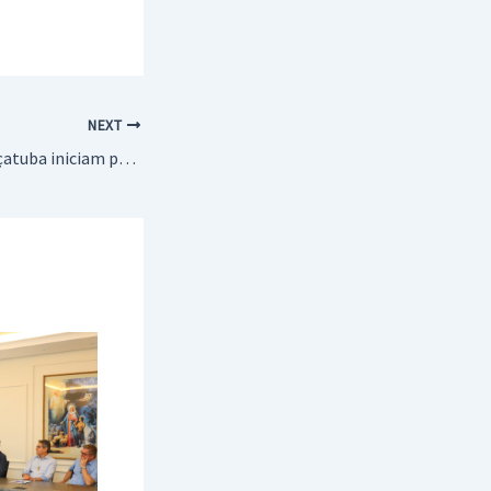
NEXT
CAPS e UBSs de Araçatuba iniciam programação especial do Setembro Amarelo