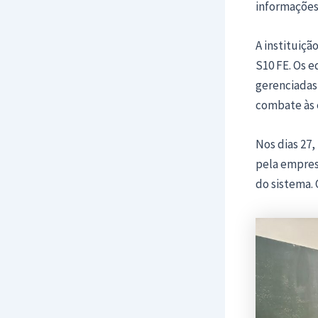
informações
A instituiçã
S10 FE. Os 
gerenciadas 
combate às 
Nos dias 27,
pela empres
do sistema. 