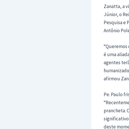
Zanatta, a v
Júnior, o R
Pesquisa e P
Antônio Pole
“Queremos c
é uma aliada
agentes terã
humanizado 
afirmou Zan
Pe. Paulo fr
“Recentemen
prancheta. O
significativ
deste momen