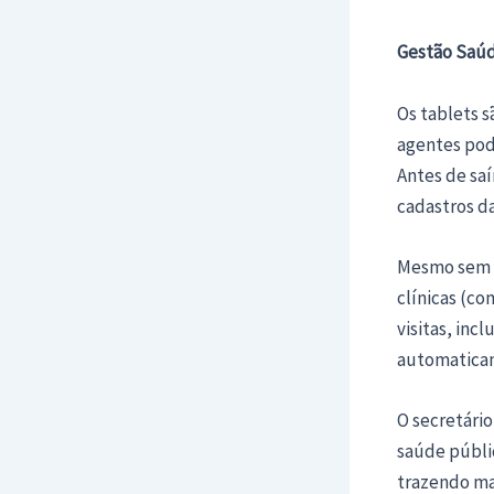
Gestão Saú
Os tablets s
agentes pode
Antes de saí
cadastros da
Mesmo sem a
clínicas (co
visitas, inc
automaticam
O secretári
saúde públic
trazendo mai