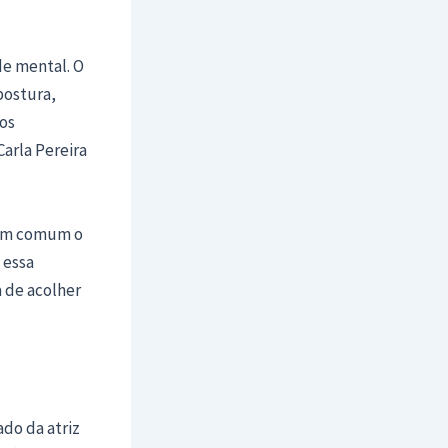
de mental. O
postura,
os
arla Pereira
 em comum o
 essa
 de acolher
do da atriz