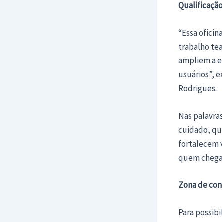
Qualificaçã
“Essa ofici
trabalho tea
ampliem a e
usuários”, e
Rodrigues.
Nas palavra
cuidado, qu
fortalecem v
quem chega
Zona de con
Para possibi