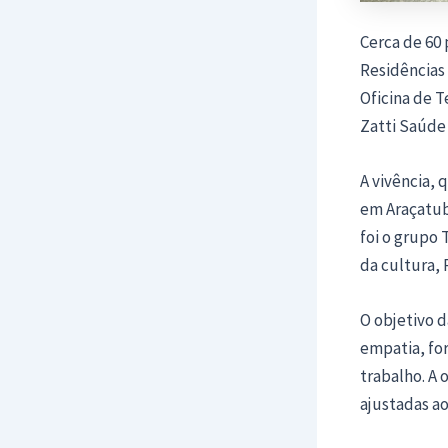
Cerca de 60 
Residências 
Oficina de T
Zatti Saúde
A vivência, 
em Araçatuba
foi o grupo 
da cultura, 
O objetivo d
empatia, fo
trabalho. A o
ajustadas a