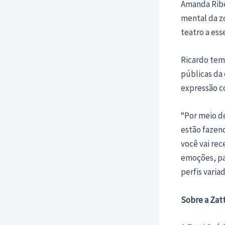
Amanda Ribei
mental da z
teatro a es
Ricardo tem 
públicas da 
expressão co
“Por meio d
estão fazen
você vai rec
emoções, pa
perfis vari
Sobre a Zat