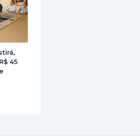
tirá,
R$ 45
e