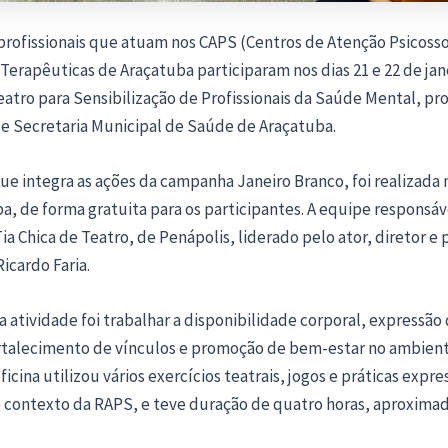
profissionais que atuam nos CAPS (Centros de Atenção Psicosso
Terapêuticas de Araçatuba participaram nos dias 21 e 22 de jan
eatro para Sensibilização de Profissionais da Saúde Mental, p
 e Secretaria Municipal de Saúde de Araçatuba.
que integra as ações da campanha Janeiro Branco, foi realizada 
, de forma gratuita para os participantes. A equipe responsáv
Tia Chica de Teatro, de Penápolis, liderado pelo ator, diretor e 
Ricardo Faria.
a atividade foi trabalhar a disponibilidade corporal, expressão 
rtalecimento de vínculos e promoção de bem-estar no ambien
ficina utilizou vários exercícios teatrais, jogos e práticas expre
o contexto da RAPS, e teve duração de quatro horas, aproxim