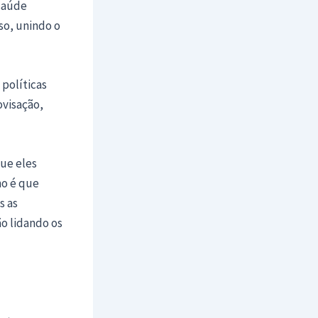
 saúde
so, unindo o
 políticas
ovisação,
ue eles
mo é que
s as
o lidando os