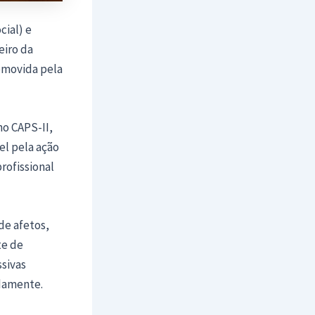
cial) e
eiro da
romovida pela
no CAPS-II,
el pela ação
profissional
de afetos,
te de
ssivas
adamente.