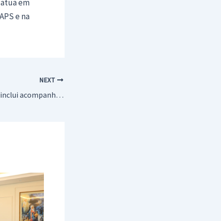
e atua em
APS e na
NEXT
Pré-natal nas UBSs inclui acompanhamento nutricional para saúde da mãe e do bebê