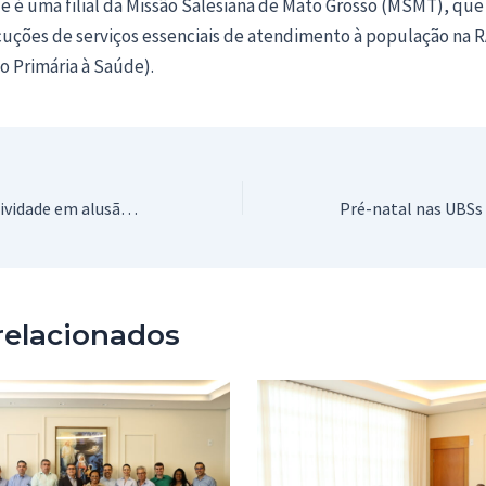
e é uma filial da Missão Salesiana de Mato Grosso (MSMT), qu
cuções de serviços essenciais de atendimento à população na R
o Primária à Saúde).
CAPS-AD realiza atividade em alusão ao Janeiro Branco em Araçatuba
relacionados