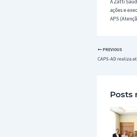
A Zatti Saúd
ações e exe
APS (Atençã
Post
PREVIOUS
navigation
Posts 