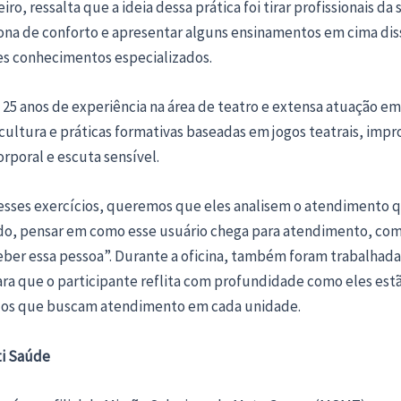
ro, ressalta que a ideia dessa prática foi tirar profissionais da
ona de conforto e apresentar alguns ensinamentos em cima dis
ses conhecimentos especializados.
25 anos de experiência na área de teatro e extensa atuação em
cultura e práticas formativas baseadas em jogos teatrais, impr
rporal e escuta sensível.
esses exercícios, queremos que eles analisem o atendimento q
do, pensar em como esse usuário chega para atendimento, co
eber essa pessoa”. Durante a oficina, também foram trabalhada
ra que o participante reflita com profundidade como eles estã
ados que buscam atendimento em cada unidade.
ti Saúde