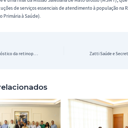
cuções de serviços essenciais de atendimento à população na R
o Primária à Saúde).
Mutirão para diagnóstico da retinopatia diabética atenderá 100 pacientes selecionados
relacionados