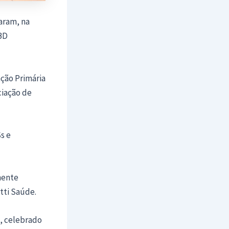
aram, na
BD
ção Primária
ciação de
s e
nente
tti Saúde.
, celebrado