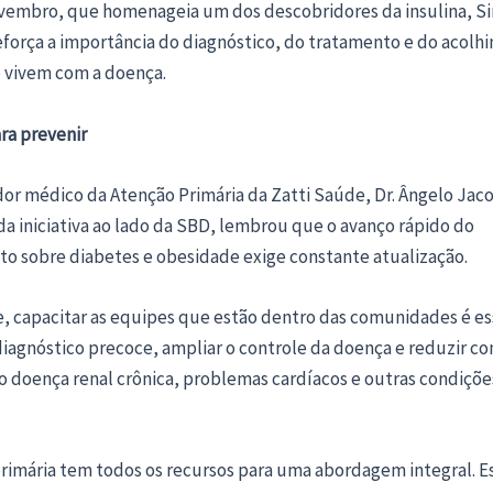
vembro, que homenageia um dos descobridores da insulina, Si
eforça a importância do diagnóstico, do tratamento e do acolh
 vivem com a doença.
ra prevenir
or médico da Atenção Primária da Zatti Saúde, Dr. Ângelo Jac
da iniciativa ao lado da SBD, lembrou que o avanço rápido do
o sobre diabetes e obesidade exige constante atualização.
, capacitar as equipes que estão dentro das comunidades é es
diagnóstico precoce, ampliar o controle da doença e reduzir c
o doença renal crônica, problemas cardíacos e outras condiçõe
primária tem todos os recursos para uma abordagem integral. E