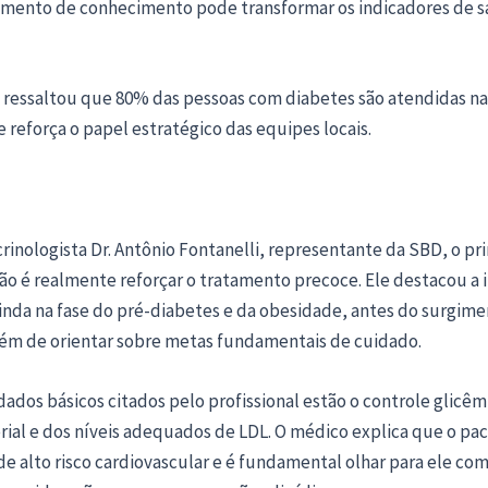
mento de conhecimento pode transformar os indicadores de s
ressaltou que 80% das pessoas com diabetes são atendidas n
e reforça o papel estratégico das equipes locais.
rinologista Dr. Antônio Fontanelli, representante da SBD, o pri
ão é realmente reforçar o tratamento precoce. Ele destacou a
ainda na fase do pré-diabetes e da obesidade, antes do surgim
lém de orientar sobre metas fundamentais de cuidado.
dados básicos citados pelo profissional estão o controle glicêm
rial e dos níveis adequados de LDL. O médico explica que o pa
de alto risco cardiovascular e é fundamental olhar para ele co