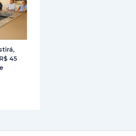
tirá,
R$ 45
e