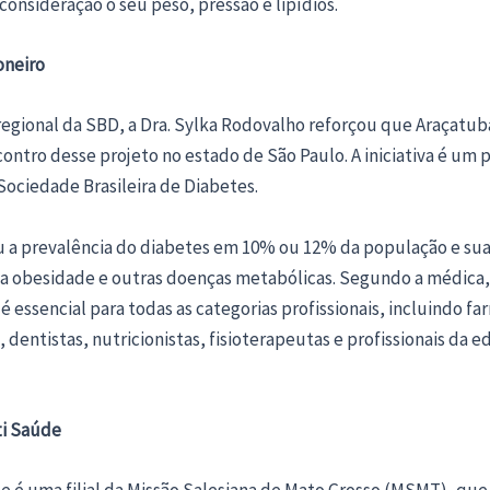
onsideração o seu peso, pressão e lipídios.
oneiro
regional da SBD, a Dra. Sylka Rodovalho reforçou que Araçatub
ontro desse projeto no estado de São Paulo. A iniciativa é um 
Sociedade Brasileira de Diabetes.
u a prevalência do diabetes em 10% ou 12% da população e sua
 a obesidade e outras doenças metabólicas. Segundo a médica,
é essencial para todas as categorias profissionais, incluindo f
 dentistas, nutricionistas, fisioterapeutas e profissionais da 
ti Saúde
e é uma filial da Missão Salesiana de Mato Grosso (MSMT), qu