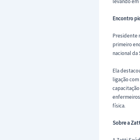
levando em c
Encontro pi
Presidente 
primeiro enc
nacional da 
Ela destaco
ligação com
capacitação 
enfermeiros,
física.
Sobre a Zat
A Zatti Saúd