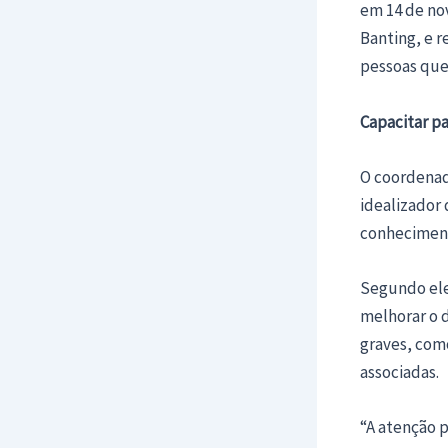
em 14 de no
Banting, e r
pessoas que
Capacitar pa
O coordenad
idealizador 
conheciment
Segundo ele
melhorar o 
graves, com
associadas.
“A atenção 