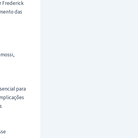
r Frederick
imento das
omossi,
sencial para
omplicações
s
sse