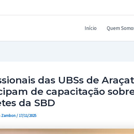
Início
Quem Somo
ssionais das UBSs de Araça
cipam de capacitação sobr
etes da SBD
a Zambon
/
17/11/2025