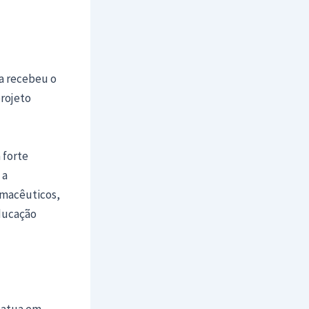
a recebeu o
projeto
 forte
 a
armacêuticos,
educação
e atua em