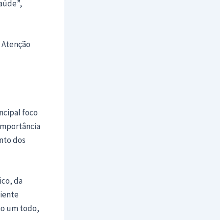
aúde”,
a Atenção
ncipal foco
 importância
ento dos
ico, da
ciente
mo um todo,