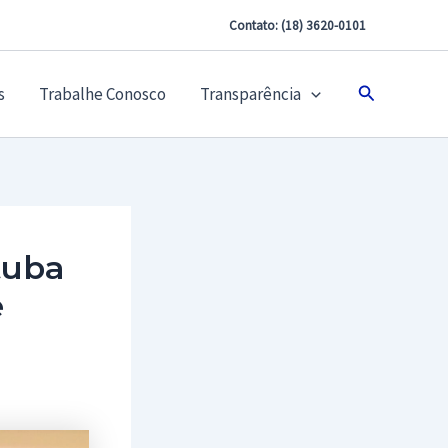
Contato: (18) 3620-0101
Pesquisar
s
Trabalhe Conosco
Transparência
tuba
e