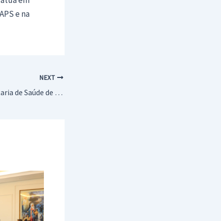
APS e na
NEXT
Zatti Saúde e Secretaria de Saúde de Araçatuba participam de seminário em Rio Preto