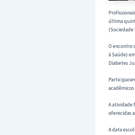
Profissiona
última quint
(Sociedade 
O encontro 
à Saúde) em
Diabetes Juv
Participara
acadêmicos 
A atividade
oferecidas a
A data esco