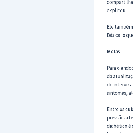
compartilha
explicou.
Ele também 
Básica, o qu
Metas
Para o endoc
da atualizaç
de intervir 
sintomas, a
Entre os cui
pressão arte
diabético é 