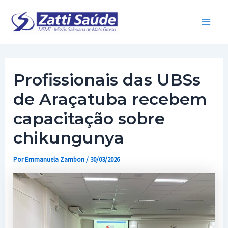
Ir
para
Main
o
conteúdo
Men
Profissionais das UBSs
de Araçatuba recebem
capacitação sobre
chikungunya
Por
Emmanuela Zambon
/
30/03/2026