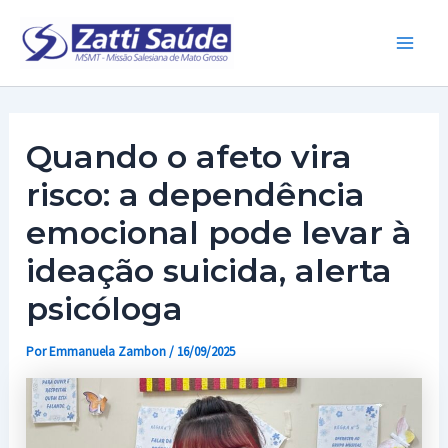
Ir
para
Main
o
conteúdo
Men
Quando o afeto vira
risco: a dependência
emocional pode levar à
ideação suicida, alerta
psicóloga
Por
Emmanuela Zambon
/
16/09/2025