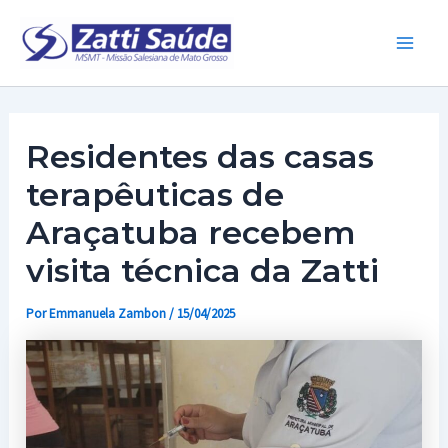
Ir
para
Main
o
conteúdo
Men
Residentes das casas
terapêuticas de
Araçatuba recebem
visita técnica da Zatti
Por
Emmanuela Zambon
/
15/04/2025