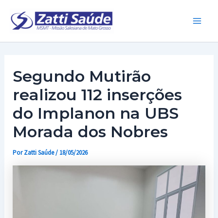
Ir
para
Main
o
conteúdo
Men
Segundo Mutirão
realizou 112 inserções
do Implanon na UBS
Morada dos Nobres
Por
Zatti Saúde
/
18/05/2026