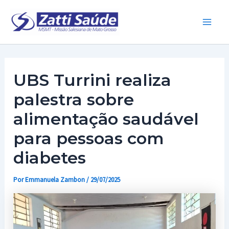
Ir
para
Main
o
conteúdo
Men
UBS Turrini realiza
palestra sobre
alimentação saudável
para pessoas com
diabetes
Por
Emmanuela Zambon
/
29/07/2025