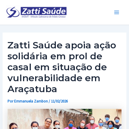
Ir
para
Main
o
conteúdo
Men
Zatti Saúde apoia ação
solidária em prol de
casal em situação de
vulnerabilidade em
Araçatuba
Por
Emmanuela Zambon
/
11/02/2026