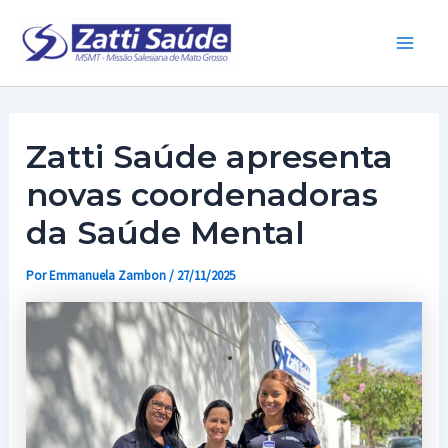
Ir
para
Main
o
conteúdo
Men
Zatti Saúde apresenta
novas coordenadoras
da Saúde Mental
Por
Emmanuela Zambon
/
27/11/2025