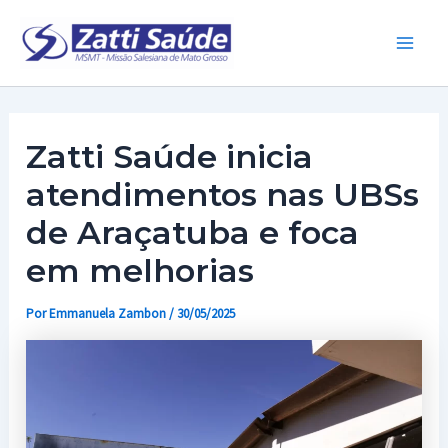
Ir
para
Main
o
conteúdo
Men
Zatti Saúde inicia
atendimentos nas UBSs
de Araçatuba e foca
em melhorias
Por
Emmanuela Zambon
/
30/05/2025