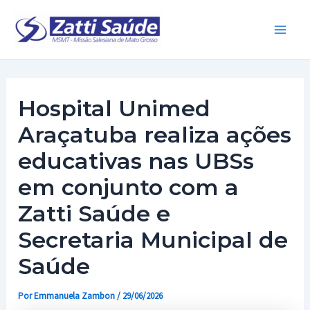
Ir
para
Main
o
conteúdo
Men
Hospital Unimed
Araçatuba realiza ações
educativas nas UBSs
em conjunto com a
Zatti Saúde e
Secretaria Municipal de
Saúde
Por
Emmanuela Zambon
/
29/06/2026